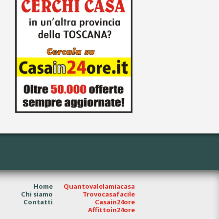
Home
Quantovalelamiacasa
Chi siamo
Trovocasafacile
Contatti
Casain24ore
Affittoin24ore