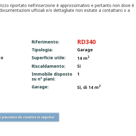
dirizzo riportato nell'inserzione è approssimativo e pertanto non dove è
documentazioni ufficiali e/o dettagliate non esitate a contattarci o a
RD340
Riferimento:
Tipologia:
Garage
2
to
Superficie utile:
14 m
Riscaldamento:
Si
Immobile disposto
1
su n° piani:
2
Garage:
Sì, di 14 m
ti piacciono da rivedere in seguito)