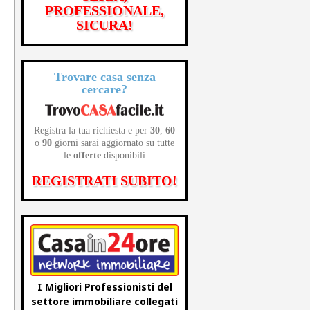
PROFESSIONALE,
SICURA!
Trovare casa senza
cercare?
Registra la tua richiesta e per
30
,
60
o
90
giorni sarai aggiornato su tutte
le
offerte
disponibili
REGISTRATI SUBITO!
I Migliori Professionisti del
settore immobiliare collegati