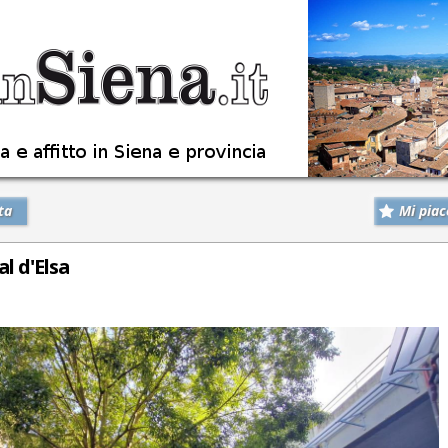
ta
Mi piac
al d'Elsa