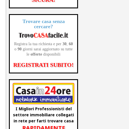
Trovare casa senza
cercare?
Registra la tua richiesta e per
30
,
60
o
90
giorni sarai aggiornato su tutte
le
offerte
disponibili
REGISTRATI SUBITO!
o
I Migliori Professionisti del
settore immobiliare collegati
in rete per farti trovare casa
RAPIDAMENTE