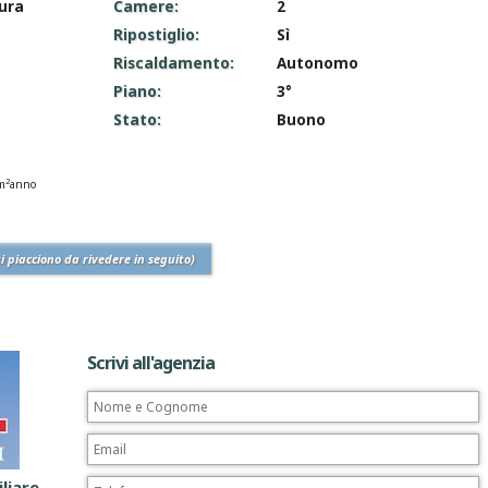
ura
Camere:
2
Ripostiglio:
Sì
Riscaldamento:
Autonomo
Piano:
3°
Stato:
Buono
2
m
anno
ti piacciono da rivedere in seguito)
Scrivi all'agenzia
liare